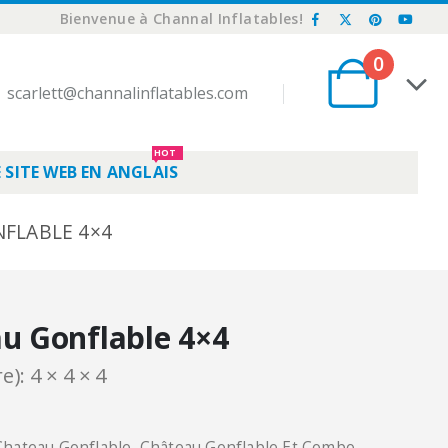
Bienvenue à Channal Inflatables!
0
scarlett@channalinflatables.com
HOT
 SITE WEB EN ANGLAIS
FLABLE 4×4
u Gonflable 4×4
e): 4 × 4 × 4
Chateau Gonflable
,
Château Gonflable Et Combo