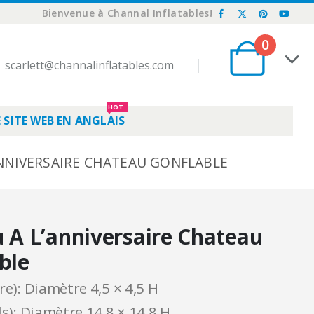
Bienvenue à Channal Inflatables!
0
scarlett@channalinflatables.com
HOT
 SITE WEB EN ANGLAIS
ANNIVERSAIRE CHATEAU GONFLABLE
 A L’anniversaire Chateau
ble
re): Diamètre 4,5 × 4,5 H
ds): Diamètre 14,8 × 14,8 H