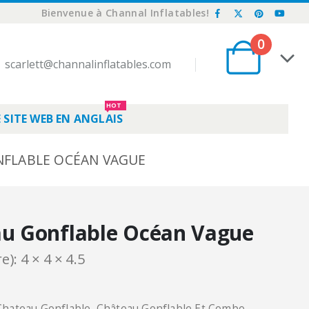
Bienvenue à Channal Inflatables!
0
scarlett@channalinflatables.com
HOT
 SITE WEB EN ANGLAIS
FLABLE OCÉAN VAGUE
u Gonflable Océan Vague
e): 4 × 4 × 4.5
Chateau Gonflable
,
Château Gonflable Et Combo